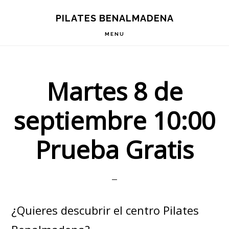
Skip
Skip
PILATES BENALMADENA
to
to
MENU
primary
main
navigation
content
Martes 8 de
septiembre 10:00
Prueba Gratis
¿Quieres descubrir el centro Pilates