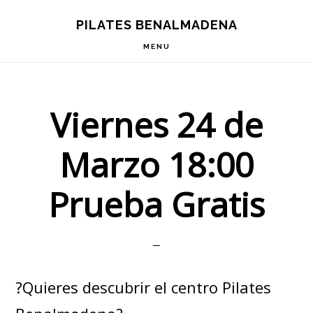
Skip
Skip
PILATES BENALMADENA
to
to
MENU
primary
main
navigation
content
Viernes 24 de
Marzo 18:00
Prueba Gratis
?Quieres descubrir el centro Pilates